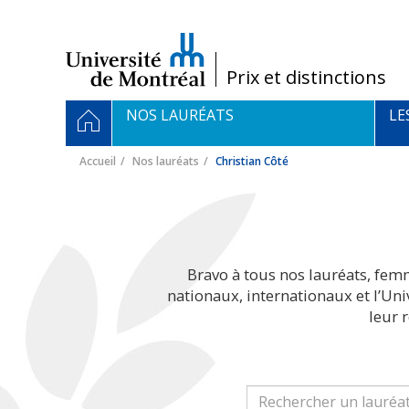
Passer
au
contenu
/
Prix et distinctions
Navigation
ACCUEIL
NOS LAURÉATS
LE
principale
Accueil
Nos lauréats
Christian Côté
Bravo à tous nos lauréats, fem
nationaux, internationaux et l’Un
leur 