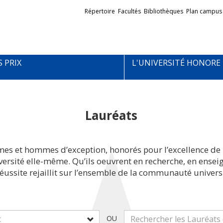
Liens
Répertoire
Facultés
Bibliothèques
Plan campus
externes
S PRIX
L'UNIVERSITÉ HONORE
Lauréats
mes et hommes d’exception, honorés pour l’excellence de 
iversité elle-même. Qu’ils oeuvrent en recherche, en ens
réussite rejaillit sur l’ensemble de la communauté universi
OU