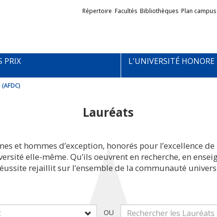
Liens
Répertoire
Facultés
Bibliothèques
Plan campus
externes
S PRIX
L'UNIVERSITÉ HONORE
e (AFDC)
Lauréats
mes et hommes d’exception, honorés pour l’excellence de 
iversité elle-même. Qu’ils oeuvrent en recherche, en ens
réussite rejaillit sur l’ensemble de la communauté universi
OU