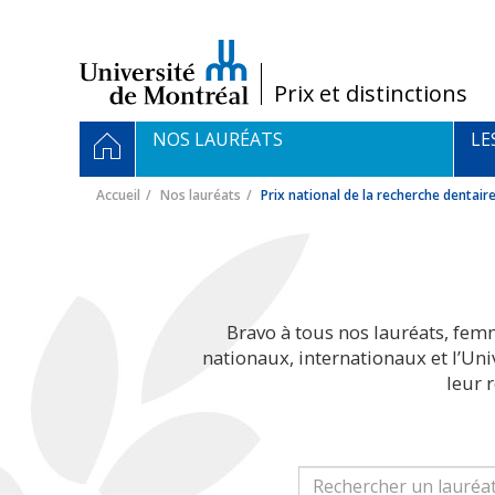
Passer
au
contenu
/
Prix et distinctions
Navigation
ACCUEIL
NOS LAURÉATS
LE
principale
Accueil
Nos lauréats
Prix national de la recherche dentair
Bravo à tous nos lauréats, fem
nationaux, internationaux et l’Un
leur 