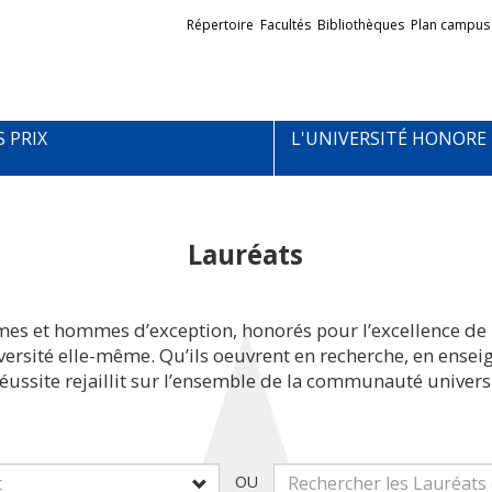
Liens
Répertoire
Facultés
Bibliothèques
Plan campus
externes
S PRIX
L'UNIVERSITÉ HONORE
Lauréats
mes et hommes d’exception, honorés pour l’excellence de 
iversité elle-même. Qu’ils oeuvrent en recherche, en ens
réussite rejaillit sur l’ensemble de la communauté universi
OU