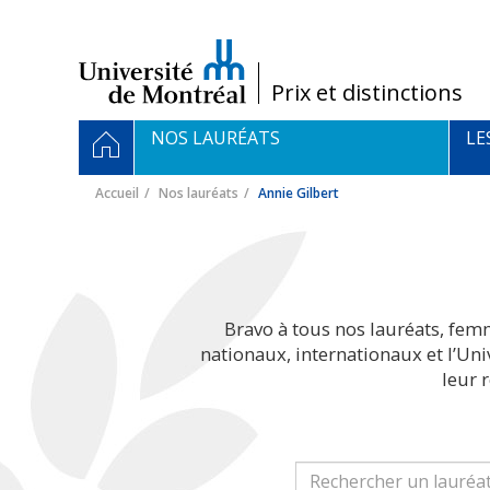
Passer
au
contenu
/
Prix et distinctions
Navigation
ACCUEIL
NOS LAURÉATS
LE
principale
Accueil
Nos lauréats
Annie Gilbert
Bravo à tous nos lauréats, fem
nationaux, internationaux et l’Un
leur 