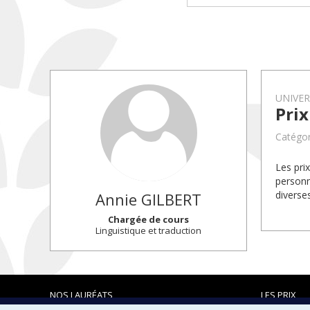
UNIVE
Pri
Catégor
Les pri
personn
diverse
Annie
GILBERT
Chargée de cours
Linguistique et traduction
NOS LAURÉATS
LES PRIX