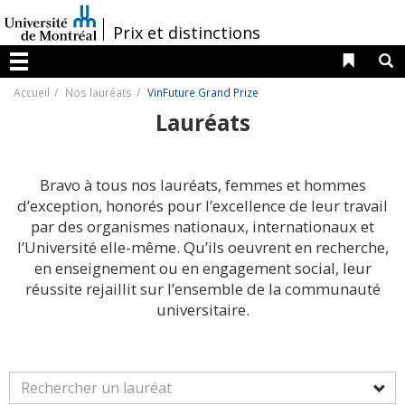
Passer
au
/
Prix et distinctions
contenu
Liens 
R
Menu
Accueil
Nos lauréats
VinFuture Grand Prize
Lauréats
Bravo à tous nos lauréats, femmes et hommes
d’exception, honorés pour l’excellence de leur travail
par des organismes nationaux, internationaux et
l’Université elle-même. Qu’ils oeuvrent en recherche,
en enseignement ou en engagement social, leur
réussite rejaillit sur l’ensemble de la communauté
universitaire.