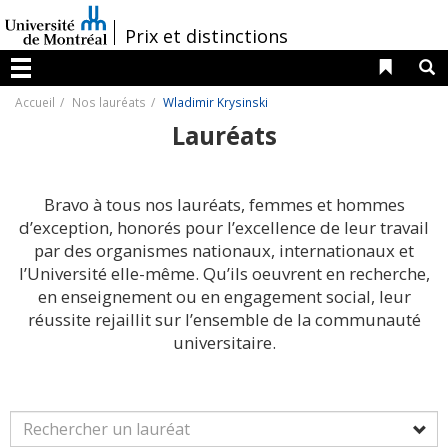
Passer
au
/
Prix et distinctions
contenu
Liens 
R
Menu
Accueil
Nos lauréats
Wladimir Krysinski
Lauréats
Bravo à tous nos lauréats, femmes et hommes
d’exception, honorés pour l’excellence de leur travail
par des organismes nationaux, internationaux et
l’Université elle-même. Qu’ils oeuvrent en recherche,
en enseignement ou en engagement social, leur
réussite rejaillit sur l’ensemble de la communauté
universitaire.