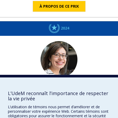
À PROPOS DE CE PRIX
2024
Julie
HLAVACEK-LARRONDO
Physique
L’UdeM reconnaît l’importance de respecter
la vie privée
Nature et technologies
L’utilisation de témoins nous permet d’améliorer et de
DISTINCTIONS
personnaliser votre expérience Web. Certains témoins sont
obligatoires pour assurer le fonctionnement et la sécurité