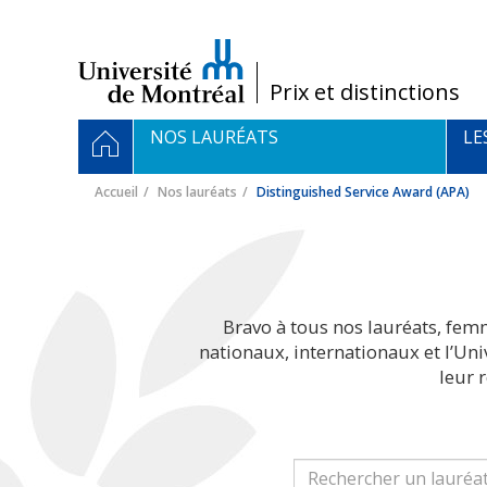
Passer
au
contenu
/
Prix et distinctions
Navigation
ACCUEIL
NOS LAURÉATS
LE
principale
Accueil
Nos lauréats
Distinguished Service Award (APA)
Bravo à tous nos lauréats, fem
nationaux, internationaux et l’Un
leur 