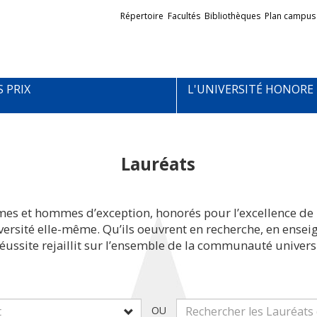
Liens
Répertoire
Facultés
Bibliothèques
Plan campus
externes
S PRIX
L'UNIVERSITÉ HONORE
Lauréats
mes et hommes d’exception, honorés pour l’excellence de 
iversité elle-même. Qu’ils oeuvrent en recherche, en ens
réussite rejaillit sur l’ensemble de la communauté universi
OU