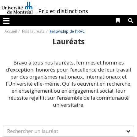
Passer
au
/
Prix et distinctions
contenu
Liens 
R
Menu
Accueil
Nos lauréats
Fellowship de l'IRAC
Lauréats
Bravo à tous nos lauréats, femmes et hommes
d’exception, honorés pour l’excellence de leur travail
par des organismes nationaux, internationaux et
l’Université elle-même. Qu’ils oeuvrent en recherche,
en enseignement ou en engagement social, leur
réussite rejaillit sur l’ensemble de la communauté
universitaire.