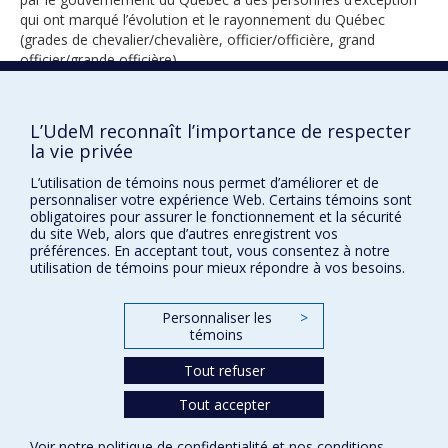
qui ont marqué l’évolution et le rayonnement du Québec
(grades de chevalier/chevalière, officier/officière, grand
officier/grande officière).
L’UdeM reconnaît l’importance de respecter
1998
la vie privée
L’utilisation de témoins nous permet d’améliorer et de
personnaliser votre expérience Web. Certains témoins sont
obligatoires pour assurer le fonctionnement et la sécurité
du site Web, alors que d’autres enregistrent vos
préférences. En acceptant tout, vous consentez à notre
utilisation de témoins pour mieux répondre à vos besoins.
Prix et distinctions
Personnaliser les
>
Plan du site
|
Accessibilité
témoins
Tout refuser
Confidentialité
Tout accepter
Conditions d’utilisation
Paramètres des témoins
Voir notre
politique de confidentialité
et nos
conditions