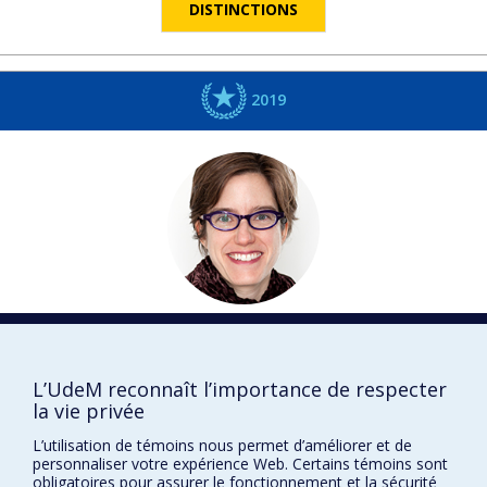
DISTINCTIONS
2019
Cynthia E.
MILTON
Histoire
L’UdeM reconnaît l’importance de respecter
Fellow
la vie privée
DISTINCTIONS
L’utilisation de témoins nous permet d’améliorer et de
personnaliser votre expérience Web. Certains témoins sont
obligatoires pour assurer le fonctionnement et la sécurité