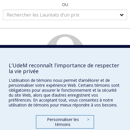
OU
L’UdeM reconnaît l’importance de respecter
la vie privée
L’utilisation de témoins nous permet d’améliorer et de
Fannie
BILODEAU
personnaliser votre expérience Web. Certains témoins sont
obligatoires pour assurer le fonctionnement et la sécurité
Physique
du site Web, alors que d’autres enregistrent vos
préférences. En acceptant tout, vous consentez à notre
utilisation de témoins pour mieux répondre à vos besoins.
Prix et distinctions
Personnaliser les
>
témoins
Plan du site
|
Accessibilité