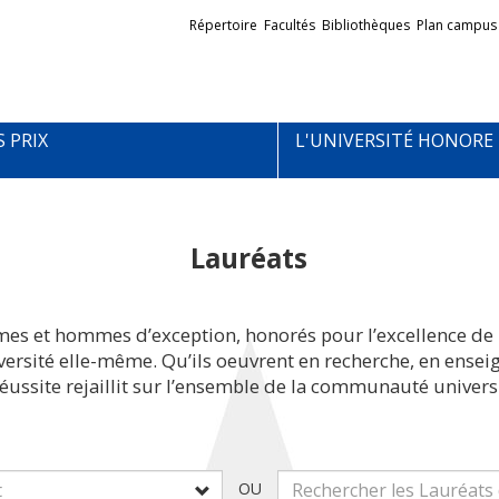
Liens
Répertoire
Facultés
Bibliothèques
Plan campus
externes
S PRIX
L'UNIVERSITÉ HONORE
Lauréats
mes et hommes d’exception, honorés pour l’excellence de 
iversité elle-même. Qu’ils oeuvrent en recherche, en ens
réussite rejaillit sur l’ensemble de la communauté universi
OU