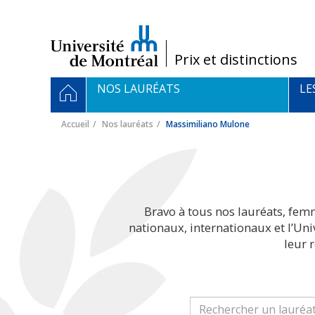
Passer
au
contenu
/
Prix et distinctions
Navigation
ACCUEIL
NOS LAURÉATS
LE
principale
Accueil
Nos lauréats
Massimiliano Mulone
Bravo à tous nos lauréats, fem
nationaux, internationaux et l’Un
leur 