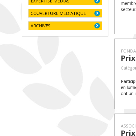
EXPERTISE MÉDIAS
membres
secteur
COUVERTURE MÉDIATIQUE
ARCHIVES
FONDA
Pri
Catégor
Partici
en lumi
ont un 
ASSOCI
Pri