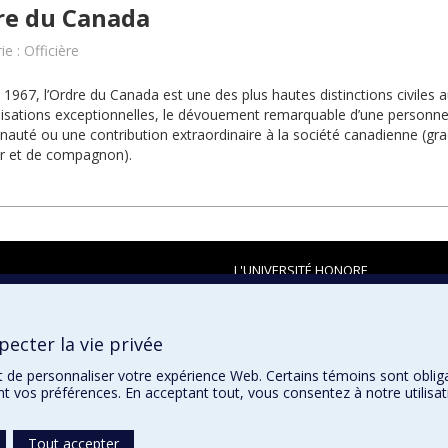
re du Canada
e : Officière
 1967, l’Ordre du Canada est une des plus hautes distinctions civiles a
lisations exceptionnelles, le dévouement remarquable d’une personne
uté ou une contribution extraordinaire à la société canadienne (g
ier et de compagnon).
L'UNIVERSITÉ HONORE
ecter la vie privée
t de personnaliser votre expérience Web. Certains témoins sont oblig
ent vos préférences. En acceptant tout, vous consentez à notre utili
Tout accepter