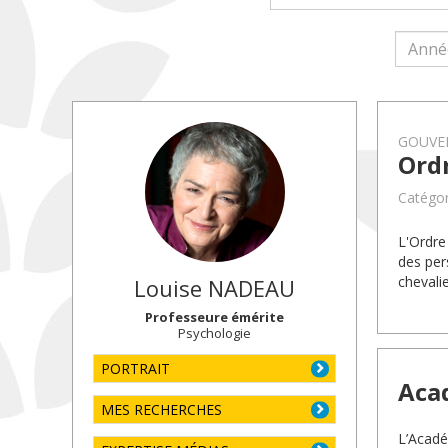
GOUVE
Ord
Catégor
L'Ordre
des per
chevalie
Louise
NADEAU
Professeure émérite
Psychologie
PORTRAIT
Aca
MES RECHERCHES
L’Académ