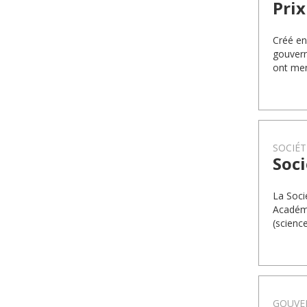
Pri
Créé en
gouvern
ont men
SOCIÉT
Soci
La Soci
Académi
(science
GOUVE