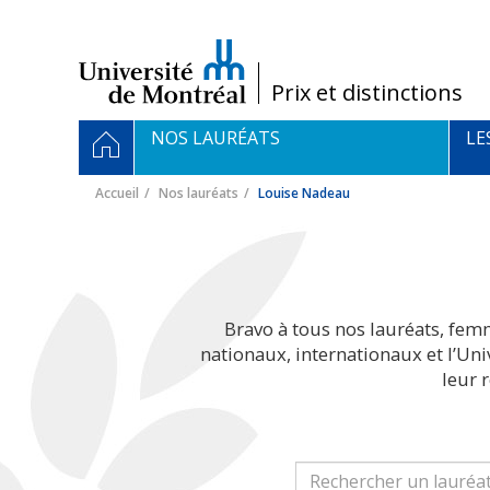
Passer
au
contenu
/
Prix et distinctions
Navigation
ACCUEIL
NOS LAURÉATS
LE
principale
Accueil
Nos lauréats
Louise Nadeau
Bravo à tous nos lauréats, fem
nationaux, internationaux et l’Un
leur 