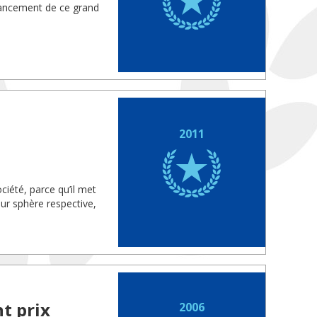
vancement de ce grand
2011
iété, parce qu’il met
ur sphère respective,
t prix
2006