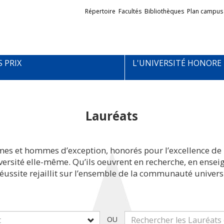
Liens
Répertoire
Facultés
Bibliothèques
Plan campus
externes
S PRIX
L'UNIVERSITÉ HONORE
Lauréats
mes et hommes d’exception, honorés pour l’excellence de 
iversité elle-même. Qu’ils oeuvrent en recherche, en ens
réussite rejaillit sur l’ensemble de la communauté universi
OU