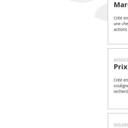
Mar
Créé en
une che
actions
ASSOCI
Pri
Créé en
soulign
recherch
GOUVE