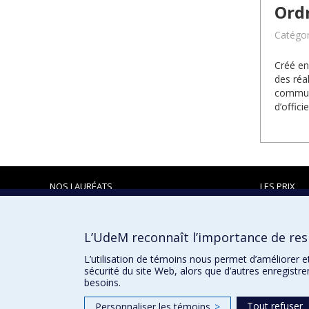
Ord
Catégori
Créé en
des réa
communa
d’offic
NOS LAURÉATS
LES PRIX
L’UdeM reconnaît l’importance de resp
Prix et distinctions
L’utilisation de témoins nous permet d’améliorer e
sécurité du site Web, alors que d’autres enregistr
besoins.
Tout refuser
Personnaliser les témoins
>