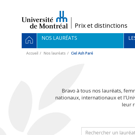
Passer
au
contenu
/
Prix et distinctions
Navigation
ACCUEIL
NOS LAURÉATS
LE
principale
Accueil
Nos lauréats
Ciel Ash Paré
Bravo à tous nos lauréats, fem
nationaux, internationaux et l’Un
leur 