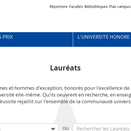
Liens
Répertoire
Facultés
Bibliothèques
Plan campus
externes
S PRIX
L'UNIVERSITÉ HONORE
Lauréats
mes et hommes d’exception, honorés pour l’excellence de 
iversité elle-même. Qu’ils oeuvrent en recherche, en ens
réussite rejaillit sur l’ensemble de la communauté universi
OU