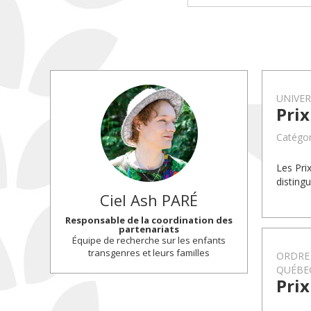
UNIVE
Prix
Catégor
Les Pri
disting
Ciel Ash
PARÉ
Responsable de la coordination des
partenariats
Équipe de recherche sur les enfants
transgenres et leurs familles
ORDRE 
QUÉBE
Prix