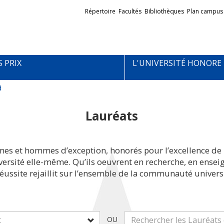
Liens
Répertoire
Facultés
Bibliothèques
Plan campus
externes
S PRIX
L'UNIVERSITÉ HONORE
d
Lauréats
mes et hommes d’exception, honorés pour l’excellence de 
iversité elle-même. Qu’ils oeuvrent en recherche, en ens
réussite rejaillit sur l’ensemble de la communauté universi
OU