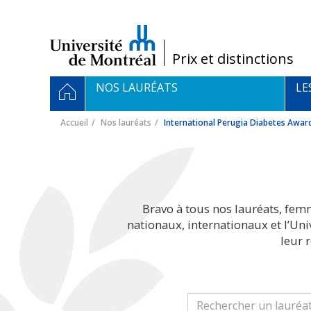
Passer
au
contenu
/
Prix et distinctions
Navigation
ACCUEIL
NOS LAURÉATS
LE
principale
Accueil
Nos lauréats
International Perugia Diabetes Awar
Bravo à tous nos lauréats, fem
nationaux, internationaux et l’Un
leur 