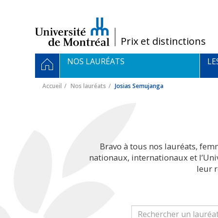
Passer
au
contenu
/
Prix et distinctions
Navigation
ACCUEIL
NOS LAURÉATS
LE
principale
Accueil
Nos lauréats
Josias Semujanga
Bravo à tous nos lauréats, fem
nationaux, internationaux et l’Un
leur 