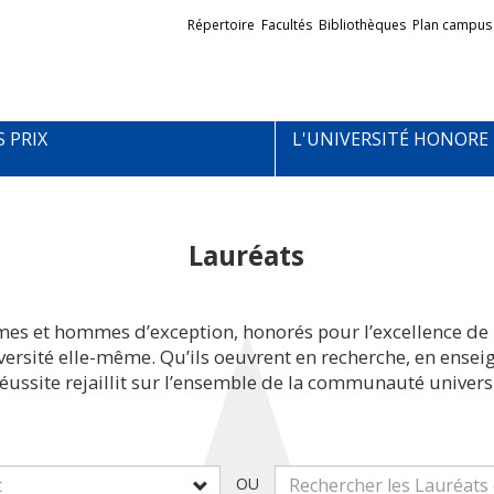
Liens
Répertoire
Facultés
Bibliothèques
Plan campus
externes
S PRIX
L'UNIVERSITÉ HONORE
Lauréats
mes et hommes d’exception, honorés pour l’excellence de 
iversité elle-même. Qu’ils oeuvrent en recherche, en ens
réussite rejaillit sur l’ensemble de la communauté universi
OU