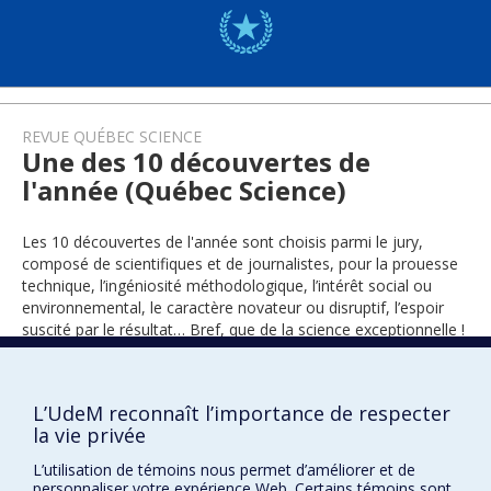
REVUE QUÉBEC SCIENCE
Une des 10 découvertes de
l'année (Québec Science)
Les 10 découvertes de l'année sont choisis parmi le jury,
composé de scientifiques et de journalistes, pour la prouesse
technique, l’ingéniosité méthodologique, l’intérêt social ou
environnemental, le caractère novateur ou disruptif, l’espoir
suscité par le résultat… Bref, que de la science exceptionnelle !
L’UdeM reconnaît l’importance de respecter
2023
la vie privée
L’utilisation de témoins nous permet d’améliorer et de
personnaliser votre expérience Web. Certains témoins sont