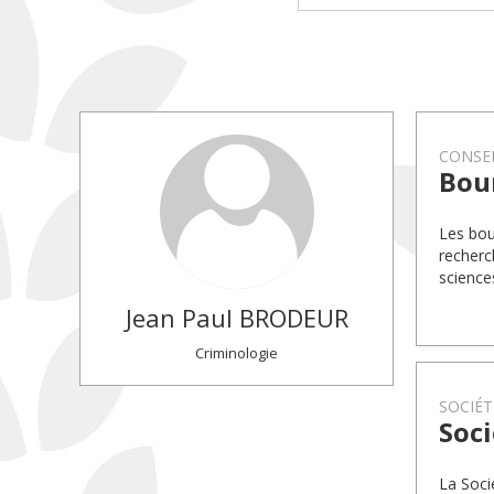
CONSEI
Bou
Les bou
recherc
science
Jean Paul
BRODEUR
Criminologie
SOCIÉT
Soci
La Soci