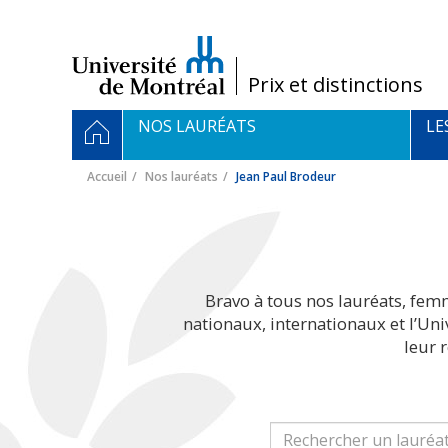
Passer
au
contenu
/
Prix et distinctions
Navigation
ACCUEIL
NOS LAURÉATS
LE
principale
Accueil
Nos lauréats
Jean Paul Brodeur
Bravo à tous nos lauréats, fem
nationaux, internationaux et l’Un
leur 