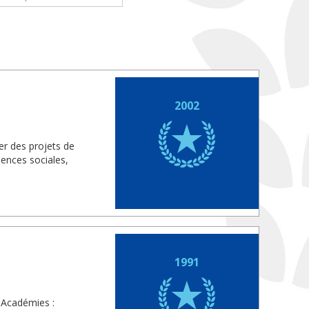
2002
r des projets de
iences sociales,
1991
 Académies :