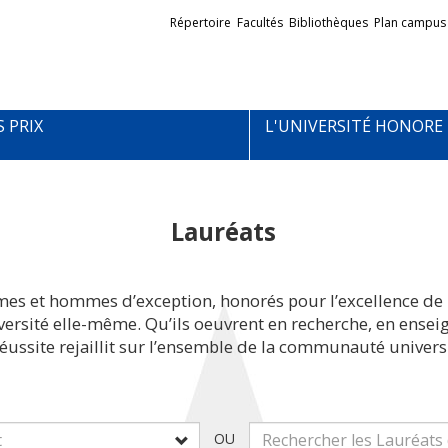
Liens
Répertoire
Facultés
Bibliothèques
Plan campus
externes
S PRIX
L'UNIVERSITÉ HONORE
Lauréats
mes et hommes d’exception, honorés pour l’excellence de 
iversité elle-même. Qu’ils oeuvrent en recherche, en ens
réussite rejaillit sur l’ensemble de la communauté universi
OU