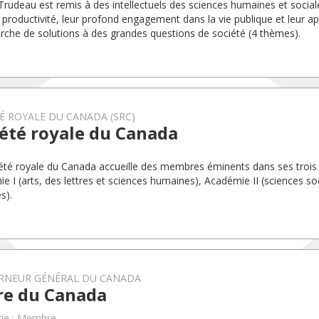
 Trudeau est remis à des intellectuels des sciences humaines et socia
r productivité, leur profond engagement dans la vie publique et leur a
erche de solutions à des grandes questions de société (4 thèmes).
É ROYALE DU CANADA (SRC)
été royale du Canada
été royale du Canada accueille des membres éminents dans ses trois
e I (arts, des lettres et sciences humaines), Académie II (sciences soc
s).
RNEUR GÉNÉRAL DU CANADA
re du Canada
rie : Membre