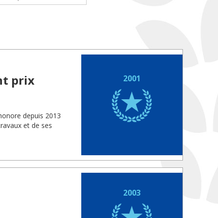
t prix
2001
 honore depuis 2013
travaux et de ses
2003