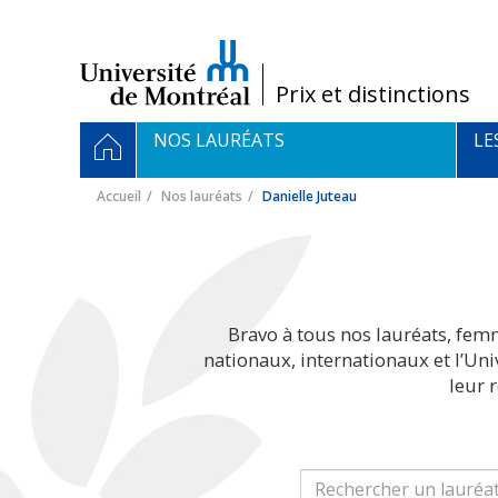
Passer
au
contenu
/
Prix et distinctions
Navigation
ACCUEIL
NOS LAURÉATS
LE
principale
Accueil
Nos lauréats
Danielle Juteau
Bravo à tous nos lauréats, fem
nationaux, internationaux et l’Un
leur 