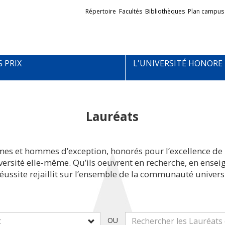
Liens
Répertoire
Facultés
Bibliothèques
Plan campus
externes
S PRIX
L'UNIVERSITÉ HONORE
Lauréats
mes et hommes d’exception, honorés pour l’excellence de 
iversité elle-même. Qu’ils oeuvrent en recherche, en ens
réussite rejaillit sur l’ensemble de la communauté universi
OU