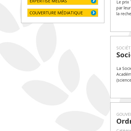
EXPERTISE MÉDIAS
Le prix
par leu
COUVERTURE MÉDIATIQUE
la rech
SOCIÉT
Soci
La Soci
Académi
(science
GOUVE
Ord
Catégo