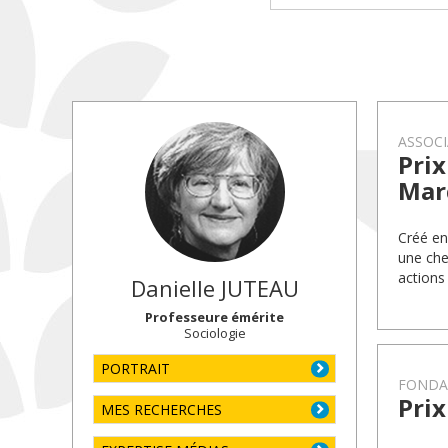
ASSOCI
Pri
Mar
Créé en
une che
actions
Danielle
JUTEAU
Professeure émérite
Sociologie
PORTRAIT
FONDA
Pri
MES RECHERCHES