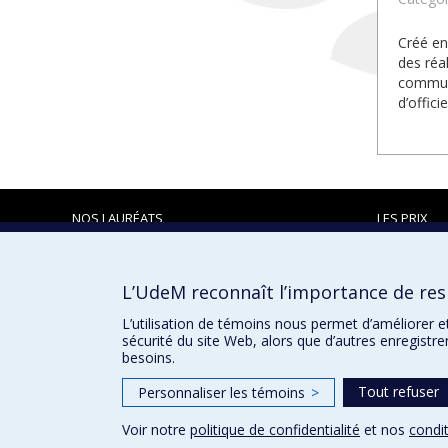
Créé en
des réa
communa
d’offic
NOS LAURÉATS
LES PRIX
L’UdeM reconnaît l’importance de resp
Prix et distinctions
L’utilisation de témoins nous permet d’améliorer e
sécurité du site Web, alors que d’autres enregistr
besoins.
Tout refuser
Personnaliser les témoins
>
Voir notre
politique de confidentialité
et nos
condit
Confidentialité
Conditions d’utilisation
Paramètres des 