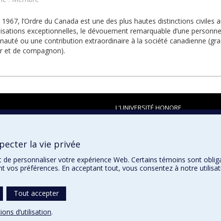
 1967, l’Ordre du Canada est une des plus hautes distinctions civiles a
lisations exceptionnelles, le dévouement remarquable d’une personne
uté ou une contribution extraordinaire à la société canadienne (g
ier et de compagnon).
L'UNIVERSITÉ HONORE
ecter la vie privée
t de personnaliser votre expérience Web. Certains témoins sont oblig
ent vos préférences. En acceptant tout, vous consentez à notre utili
Tout accepter
ions d’utilisation
.
témoins