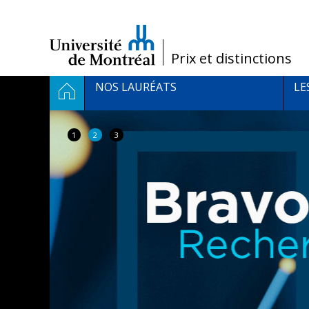
Passer
au
contenu
/
Prix et distinctions
Navigation
ACCUEIL
NOS LAURÉATS
LE
principale
1
2
3