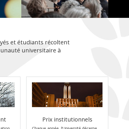
és et étudiants récoltent
unauté universitaire à
Prix institutionnels
ent
Chaque année, l’Université décerne
cation