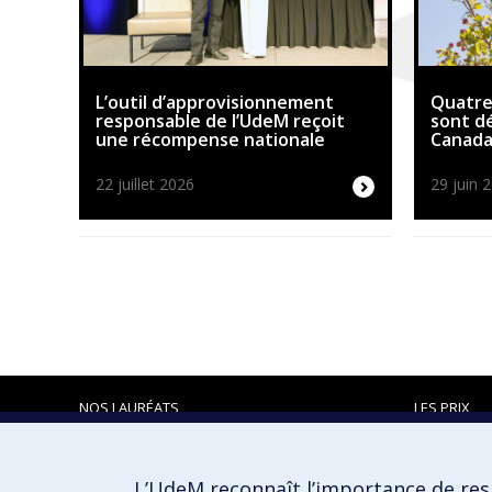
L’outil d’approvisionnement
Quatre
responsable de l’UdeM reçoit
sont d
une récompense nationale
Canad
22 juillet 2026
29 juin 
NOS LAURÉATS
LES PRIX
L’UdeM reconnaît l’importance de resp