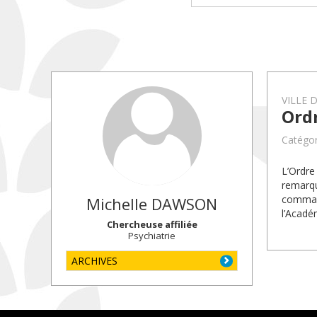
VILLE 
Ord
Catégor
L’Ordr
remarqu
command
Michelle
DAWSON
l’Acadé
Chercheuse affiliée
Psychiatrie
ARCHIVES