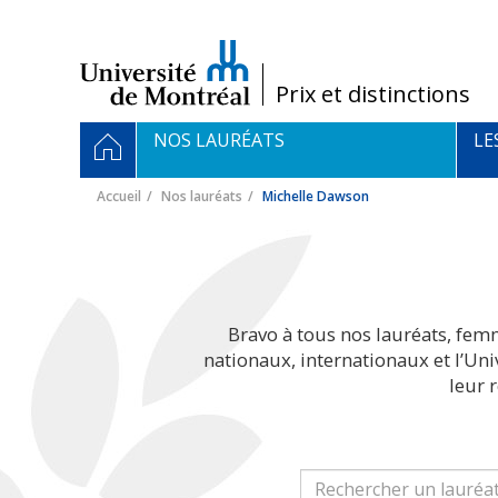
Passer
au
contenu
/
Prix et distinctions
Navigation
ACCUEIL
NOS LAURÉATS
LE
principale
Accueil
Nos lauréats
Michelle Dawson
Bravo à tous nos lauréats, fem
nationaux, internationaux et l’Un
leur 