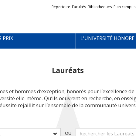
Liens
Répertoire
Facultés
Bibliothèques
Plan campus
externes
S PRIX
L'UNIVERSITÉ HONORE
Lauréats
mes et hommes d’exception, honorés pour l’excellence de 
iversité elle-même. Qu’ils oeuvrent en recherche, en ens
réussite rejaillit sur l’ensemble de la communauté universi
OU