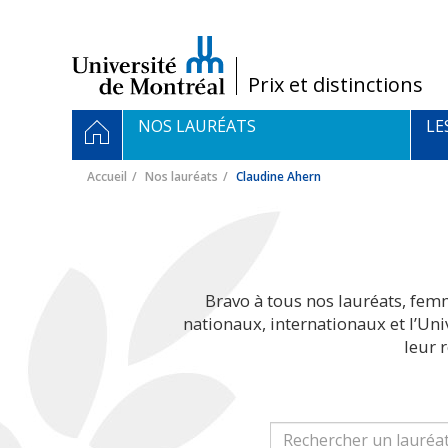
Passer
au
contenu
/
Prix et distinctions
Navigation
ACCUEIL
NOS LAURÉATS
LE
principale
Accueil
Nos lauréats
Claudine Ahern
Bravo à tous nos lauréats, fem
nationaux, internationaux et l’Un
leur 