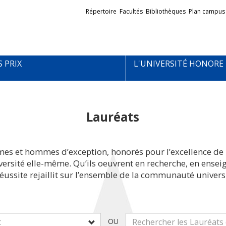
Liens
Répertoire
Facultés
Bibliothèques
Plan campus
externes
S PRIX
L'UNIVERSITÉ HONORE
Lauréats
mes et hommes d’exception, honorés pour l’excellence de 
iversité elle-même. Qu’ils oeuvrent en recherche, en ens
réussite rejaillit sur l’ensemble de la communauté universi
OU