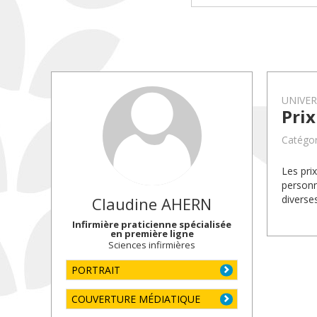
UNIVE
Pri
Catégor
Les pri
personn
diverse
Claudine
AHERN
Infirmière praticienne spécialisée
en première ligne
Sciences infirmières
PORTRAIT
COUVERTURE MÉDIATIQUE