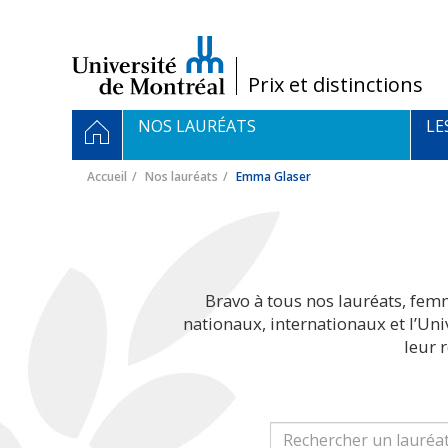
Passer
au
contenu
/
Prix et distinctions
Navigation
ACCUEIL
NOS LAURÉATS
LE
principale
Accueil
Nos lauréats
Emma Glaser
Bravo à tous nos lauréats, fem
nationaux, internationaux et l’Un
leur 