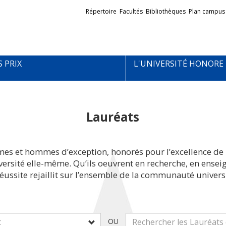
Liens
Répertoire
Facultés
Bibliothèques
Plan campus
externes
S PRIX
L'UNIVERSITÉ HONORE
Lauréats
mes et hommes d’exception, honorés pour l’excellence de 
iversité elle-même. Qu’ils oeuvrent en recherche, en ens
réussite rejaillit sur l’ensemble de la communauté universi
OU