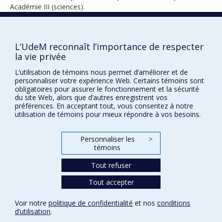
Académie III (sciences).
L’UdeM reconnaît l’importance de respecter
1994
la vie privée
L’utilisation de témoins nous permet d’améliorer et de
personnaliser votre expérience Web. Certains témoins sont
obligatoires pour assurer le fonctionnement et la sécurité
du site Web, alors que d’autres enregistrent vos
préférences. En acceptant tout, vous consentez à notre
utilisation de témoins pour mieux répondre à vos besoins.
Prix et distinctions
Personnaliser les
>
Plan du site
|
Accessibilité
témoins
Tout refuser
Confidentialité
Tout accepter
Conditions d’utilisation
Paramètres des témoins
Voir notre
politique de confidentialité
et nos
conditions
Université de
Montréal
d’utilisation
.