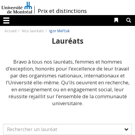
Passer
au
/
Prix et distinctions
contenu
Liens 
R
Menu
Accueil
Nos lauréats
Igor Mel’čuk
Lauréats
Bravo à tous nos lauréats, femmes et hommes
d’exception, honorés pour l’excellence de leur travail
par des organismes nationaux, internationaux et
l’Université elle-même. Qu’ils oeuvrent en recherche,
en enseignement ou en engagement social, leur
réussite rejaillit sur l’ensemble de la communauté
universitaire.