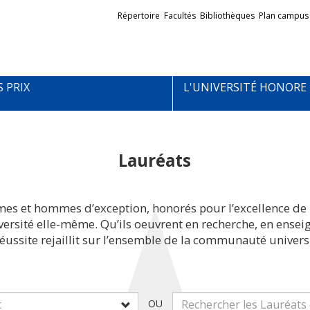
Liens
Répertoire
Facultés
Bibliothèques
Plan campus
externes
S PRIX
L'UNIVERSITÉ HONORE
Lauréats
mes et hommes d’exception, honorés pour l’excellence de 
iversité elle-même. Qu’ils oeuvrent en recherche, en ens
réussite rejaillit sur l’ensemble de la communauté universi
OU