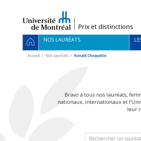
Passer
au
contenu
/
Prix et distinctions
Navigation
ACCUEIL
NOS LAURÉATS
LE
principale
Accueil
Nos lauréats
Ronald Choquette
Bravo à tous nos lauréats, fem
nationaux, internationaux et l’Un
leur 