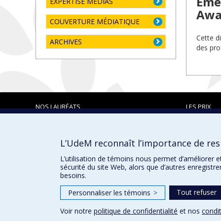
Eme
EXPERTISE MÉDIAS
Awa
COUVERTURE MÉDIATIQUE
Cette d
ARCHIVES
des pro
NOS LAURÉATS
LES PRIX
L’UdeM reconnaît l’importance de resp
Prix et distinctions
L’utilisation de témoins nous permet d’améliorer e
sécurité du site Web, alors que d’autres enregistr
besoins.
Tout refuser
Personnaliser les témoins
>
Voir notre
politique de confidentialité
et nos
condit
Confidentialité
Conditions d’utilisation
Paramètres des 