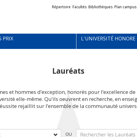
Liens
Répertoire
Facultés
Bibliothèques
Plan campus
externes
S PRIX
L'UNIVERSITÉ HONORE
Lauréats
mes et hommes d’exception, honorés pour l’excellence de 
iversité elle-même. Qu’ils oeuvrent en recherche, en ens
réussite rejaillit sur l’ensemble de la communauté universi
OU