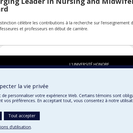
rging Leader in Nursing and Midwife
rd
istinction célèbre les contributions à la recherche sur l’enseignement d
fesseures et professeurs en début de carrière.
L'UNIVERSITÉ HONORE
ecter la vie privée
t de personnaliser votre expérience Web. Certains témoins sont oblig
ent vos préférences. En acceptant tout, vous consentez à notre utili
Tout accepter
ions d’utilisation
.
témoins