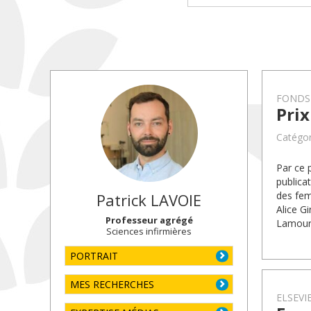
FONDS
Prix
Catégor
Par ce 
publica
des fem
Patrick
LAVOIE
Alice G
Professeur agrégé
Lamoure
Sciences infirmières
PORTRAIT
MES RECHERCHES
ELSEVI