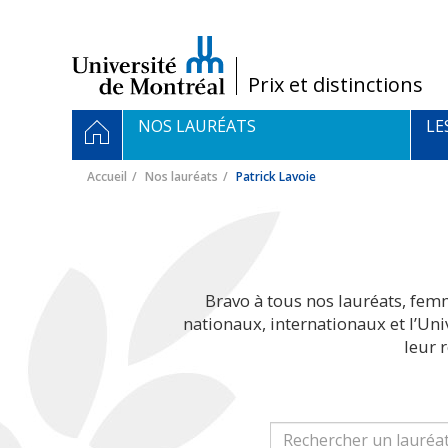
Passer
au
contenu
/
Prix et distinctions
Navigation
ACCUEIL
NOS LAURÉATS
LE
principale
Accueil
Nos lauréats
Patrick Lavoie
Bravo à tous nos lauréats, fem
nationaux, internationaux et l’Un
leur 