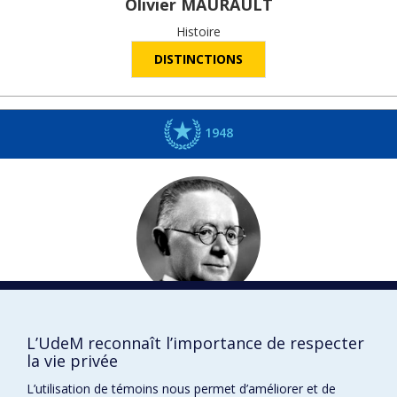
Olivier
MAURAULT
Histoire
DISTINCTIONS
1948
Lionel
GROULX
L’UdeM reconnaît l’importance de respecter
Histoire
la vie privée
DISTINCTIONS
L’utilisation de témoins nous permet d’améliorer et de