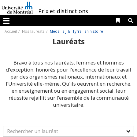
Passer
au
/
Prix et distinctions
contenu
Liens 
R
Menu
Accueil
Nos lauréats
Médaille J. B. Tyrrell en histoire
Lauréats
Bravo à tous nos lauréats, femmes et hommes
d’exception, honorés pour l’excellence de leur travail
par des organismes nationaux, internationaux et
l’Université elle-même. Qu’ils oeuvrent en recherche,
en enseignement ou en engagement social, leur
réussite rejaillit sur l’ensemble de la communauté
universitaire.