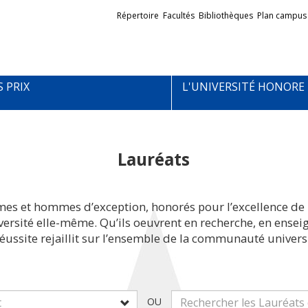
Liens
Répertoire
Facultés
Bibliothèques
Plan campus
externes
S PRIX
L'UNIVERSITÉ HONORE
Lauréats
mes et hommes d’exception, honorés pour l’excellence de 
iversité elle-même. Qu’ils oeuvrent en recherche, en ens
réussite rejaillit sur l’ensemble de la communauté universi
OU