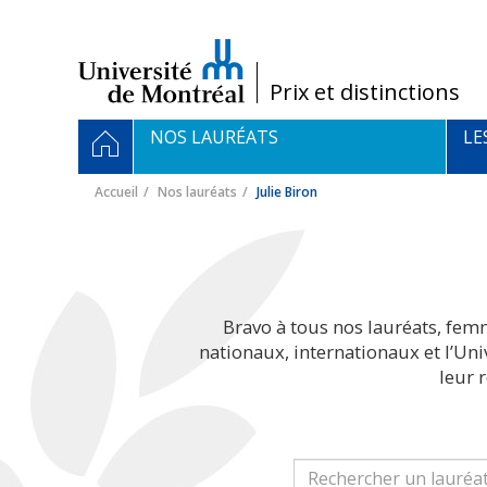
Passer
au
contenu
/
Prix et distinctions
Navigation
ACCUEIL
NOS LAURÉATS
LE
principale
Accueil
Nos lauréats
Julie Biron
Bravo à tous nos lauréats, fem
nationaux, internationaux et l’Un
leur 