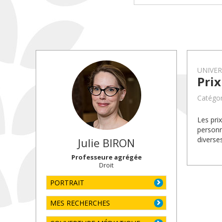
UNIVE
Pri
Catégor
Les pri
personn
diverse
Julie
BIRON
Professeure agrégée
Droit
PORTRAIT
MES RECHERCHES