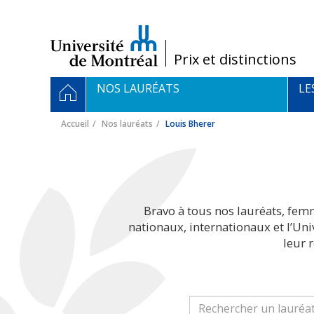
Passer
au
contenu
/
Prix et distinctions
Navigation
ACCUEIL
NOS LAURÉATS
LE
principale
Accueil
Nos lauréats
Louis Bherer
Bravo à tous nos lauréats, fem
nationaux, internationaux et l’Un
leur 