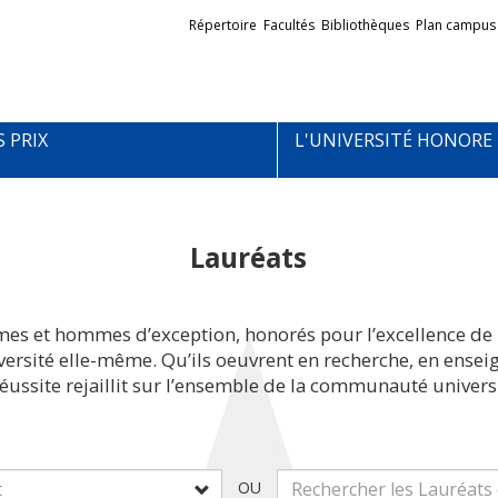
Liens
Répertoire
Facultés
Bibliothèques
Plan campus
externes
S PRIX
L'UNIVERSITÉ HONORE
Lauréats
mes et hommes d’exception, honorés pour l’excellence de 
iversité elle-même. Qu’ils oeuvrent en recherche, en ens
réussite rejaillit sur l’ensemble de la communauté universi
OU