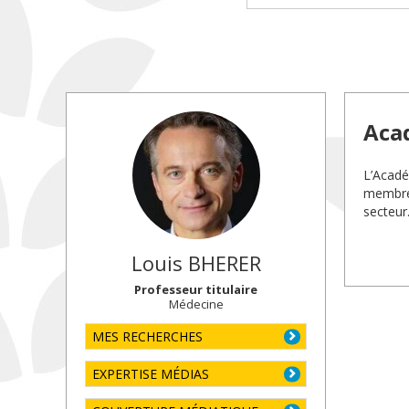
Aca
L’Académ
membres
secteur
Louis
BHERER
Professeur titulaire
Médecine
MES RECHERCHES
EXPERTISE MÉDIAS