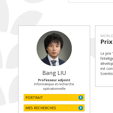
WORLD 
Prix
Le prix
l’intell
dévelop
est con
Bang
LIU
Scientis
Professeur adjoint
Informatique et recherche
opérationnelle
PORTRAIT
MES RECHERCHES