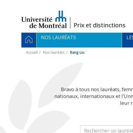
Passer
au
contenu
/
Prix et distinctions
Navigation
ACCUEIL
NOS LAURÉATS
LE
principale
Accueil
Nos lauréats
Bang Liu
Bravo à tous nos lauréats, fem
nationaux, internationaux et l’Un
leur 