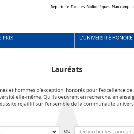
Liens
Répertoire
Facultés
Bibliothèques
Plan campus
externes
S PRIX
L'UNIVERSITÉ HONORE
Lauréats
mes et hommes d’exception, honorés pour l’excellence de 
iversité elle-même. Qu’ils oeuvrent en recherche, en ens
réussite rejaillit sur l’ensemble de la communauté universi
OU