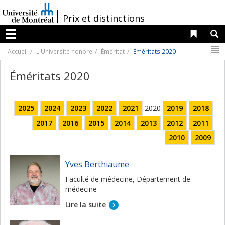
Passer
au
/
Prix et distinctions
contenu
Liens 
R
Menu
N
Accueil
L'Université honore
Éméritat
Éméritats 2020
Éméritats 2020
2025
2024
2023
2022
2021
2020
2019
2018
2017
2016
2015
2014
2013
2012
2011
2010
2009
Yves Berthiaume
Faculté de médecine, Département de
médecine
Lire la suite