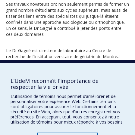
Ses travaux novateurs ont non seulement permis de former un
grand nombre d’étudiants aux cycles supérieurs, mais aussi de
tisser des liens entre des spécialistes qui jusque-là étaient
confinés dans une approche audiologique ou orthophonique.
En ce sens, le Dr Gagné a contribué à jeter des ponts entre
ces deux domaines.
Le Dr Gagné est directeur de laboratoire au Centre de
recherche de l’Institut universitaire de gériatrie de Montréal
depuis 2005 où il mène des recherches pionnières sur l’audition
et le vieillissement. Il est également titulaire de la Chaire de
recherche de la Fondation Caroline Durand en audition et
L’UdeM reconnaît l’importance de
vieillissement.
respecter la vie privée
Ses réalisations exceptionnelles lui ont valu en 2014 l’Award of
L’utilisation de témoins nous permet d’améliorer et de
Honor de l’Academy for Rehabilitative Audiology.
personnaliser votre expérience Web. Certains témoins
sont obligatoires pour assurer le fonctionnement et la
Portrait
Portrai
Retour à la liste complète des
sécurité du site Web, alors que d’autres enregistrent vos
précéd
suivan
portraits
préférences. En acceptant tout, vous consentez à notre
utilisation de témoins pour mieux répondre à vos besoins.