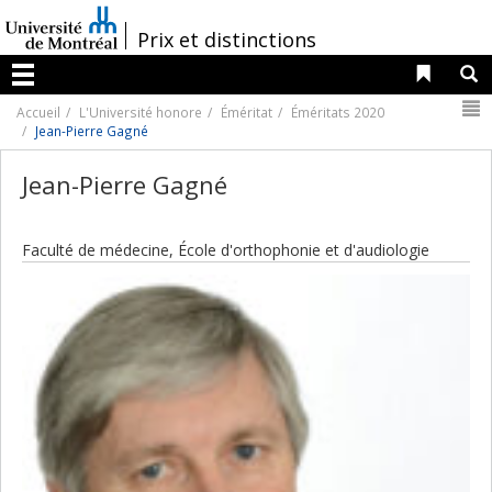
Passer
au
/
Prix et distinctions
contenu
Liens 
R
Menu
N
Accueil
L'Université honore
Éméritat
Éméritats 2020
Jean-Pierre Gagné
Jean-Pierre Gagné
Faculté de médecine, École d'orthophonie et d'audiologie