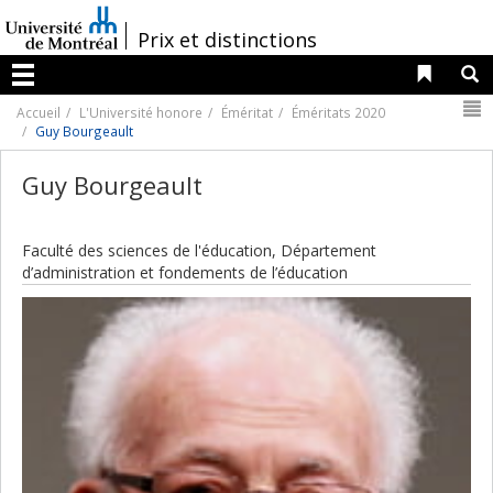
Passer
au
/
Prix et distinctions
contenu
Liens 
R
Menu
N
Accueil
L'Université honore
Éméritat
Éméritats 2020
Guy Bourgeault
Guy Bourgeault
Faculté des sciences de l'éducation, Département
d’administration et fondements de l’éducation