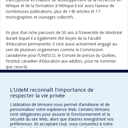
éthique et de la formation à l’éthique.Il est aussi l’auteur de
nombreuses publications, plus de 140 articles et 17
monographies et ouvrages collectifs.
En plus d’un riche parcours de 50 ans à l’Université de Montréal
durant lequel il a également été doyen de la Faculté
d’éducation permanente, il s’est aussi activement engagé au
sein de plusieurs organismes comme la Commission
canadienne pour l’UNESCO, le Conseil de presse du Québec,
l’Institut canadien d’éducation aux adultes, pour ne nommer
que ceux-là.
Son apport exceptionnel lui a valu de recevoir l’Award of
Highest Honour de l’Université Soka de Tokyo, d’être élu
L’UdeM reconnaît l’importance de
membre de l’Académie des lettres et sciences humaines de la
respecter la vie privée
Société royale du Canada et de recevoir un doctorat honoris
L’utilisation de témoins nous permet d’améliorer et de
causa de l’Université du Québec à Montréal.
personnaliser votre expérience Web. Certains témoins
sont obligatoires pour assurer le fonctionnement et la
Portrait
Portrai
Retour à la liste complète des
sécurité du site Web, alors que d’autres enregistrent vos
précéd
suivan
portraits
préférences. En acceptant tout, vous consentez à notre