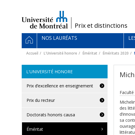
Passer
au
contenu
/
Prix et distinctions
Navigation
ACCUEIL
NOS LAURÉATS
LE
principale
Accueil
L'Université honore
Éméritat
Éméritats 2020
L'UNIVERSITÉ HONORE
Mich
Prix d’excellence en enseignement
Faculté
Prix du recteur
Micheli
des lit
d’innova
Doctorats honoris causa
sa contr
ouvrage
Éméritat
littérat