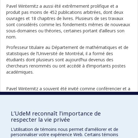
Pavel Winternitz a aussi été extrêmement prolifique et a
produit pas moins de 452 publications arbitrées, dont deux
ouvrages et 18 chapitres de livres. Plusieurs de ses travaux
sont considérés comme les fondements mêmes de nouveaux
sous-domaines ou théories, certaines portant d’ailleurs son
nom.
Professeur titulaire au Département de mathématiques et de
statistiques de l’Université de Montréal, il a formé des
étudiants dont plusieurs sont aujourd’hui devenus des
chercheurs renommés ou ont accédé à d’importants postes
académiques.
Pavel Winternitz a souvent été invité comme conférencier et a
également travaillé à l’organisation de conférences, dont deux
séries de l’lCGTMP, incontournable rendez-vous international
dans le domaine.
L’UdeM reconnaît l’importance de
Il a reçu plusieurs distinctions et reconnaissances, dont la
respecter la vie privée
Médaille Wigner, le prix le plus prestigieux en physique
L’utilisation de témoins nous permet d’améliorer et de
mathématique.
personnaliser votre expérience Web. Certains témoins