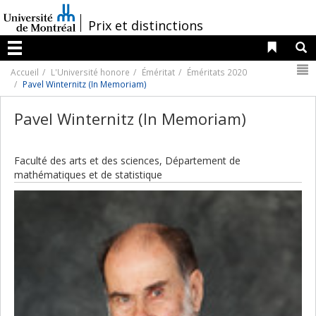
Passer
au
/
Prix et distinctions
contenu
Liens 
R
Menu
N
Accueil
L'Université honore
Éméritat
Éméritats 2020
Pavel Winternitz (In Memoriam)
Pavel Winternitz (In Memoriam)
Faculté des arts et des sciences, Département de
mathématiques et de statistique