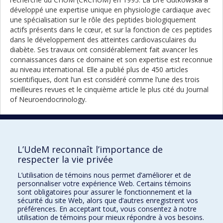
développé une expertise unique en physiologie cardiaque avec
une spécialisation sur le rôle des peptides biologiquement
actifs présents dans le cœur, et sur la fonction de ces peptides
dans le développement des atteintes cardiovasculaires du
diabète. Ses travaux ont considérablement fait avancer les
connaissances dans ce domaine et son expertise est reconnue
au niveau international. Elle a publié plus de 450 articles
scientifiques, dont l’un est considéré comme l’une des trois
meilleures revues et le cinquième article le plus cité du Journal
of Neuroendocrinology.
La Dre Gutkowska a reçu plusieurs titres honorifiques, prix et
distinctions, notamment celui de chercheure distinguée au
CRCHUM et celui de Femme de l’année en sciences par le
L’UdeM reconnaît l’importance de
gouvernement du Québec. Dans son pays d’origine, la
respecter la vie privée
Pologne, elle a été nommée membre de l’Académie des Arts
L’utilisation de témoins nous permet d’améliorer et de
et des Sciences.
personnaliser votre expérience Web. Certains témoins
sont obligatoires pour assurer le fonctionnement et la
Portrait
Portrai
Retour à la liste complète des
sécurité du site Web, alors que d’autres enregistrent vos
précéd
suivan
portraits
préférences. En acceptant tout, vous consentez à notre
utilisation de témoins pour mieux répondre à vos besoins.