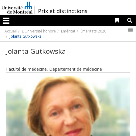
Passer
au
/
Prix et distinctions
contenu
Liens 
R
Menu
N
Accueil
L'Université honore
Éméritat
Éméritats 2020
Jolanta Gutkowska
Jolanta Gutkowska
Faculté de médecine, Département de médecine