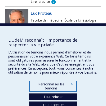
Lire la suite
Luc Proteau
Faculté de médecine, École de kinésiologie
et des sciences de l’activité physique
Lire la suite
L’UdeM reconnaît l’importance de
Yakov Rabkin
respecter la vie privée
Faculté des arts et des sciences,
L’utilisation de témoins nous permet d’améliorer et de
Département d’histoire
personnaliser votre expérience Web. Certains témoins
sont obligatoires pour assurer le fonctionnement et la
Lire la suite
sécurité du site Web, alors que d’autres enregistrent vos
préférences. En acceptant tout, vous consentez à notre
utilisation de témoins pour mieux répondre à vos besoins.
Personnaliser les
>
témoins
Prix et distinctions
Tout refuser
Plan du site
|
Accessibilité
Tout accepter