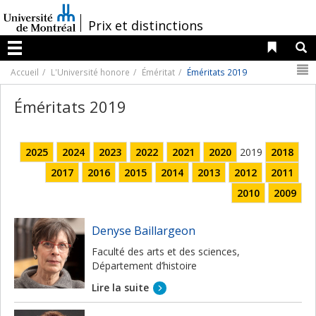
Passer
au
/
Prix et distinctions
contenu
Liens 
R
Menu
N
Accueil
L'Université honore
Éméritat
Éméritats 2019
Éméritats 2019
2025
2024
2023
2022
2021
2020
2019
2018
2017
2016
2015
2014
2013
2012
2011
2010
2009
Denyse Baillargeon
Faculté des arts et des sciences,
Département d’histoire
Lire la suite