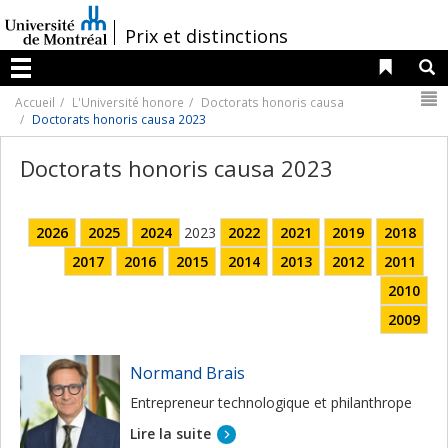
Passer
au
/
Prix et distinctions
contenu
Liens 
R
Menu
N
Accueil
L'Université honore
Doctorats honoris causa
Doctorats honoris causa 2023
Doctorats honoris causa 2023
2026
2025
2024
2023
2022
2021
2019
2018
2017
2016
2015
2014
2013
2012
2011
2010
2009
Normand Brais
Entrepreneur technologique et philanthrope
Lire la suite