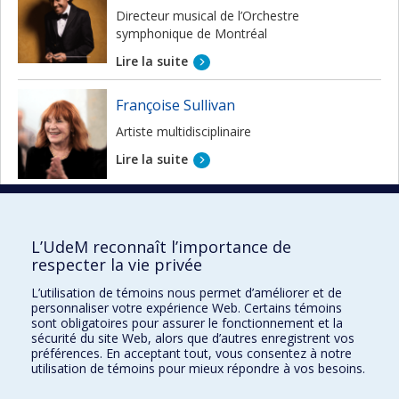
Directeur musical de l’Orchestre
symphonique de Montréal
Lire la suite
Françoise Sullivan
Artiste multidisciplinaire
Lire la suite
Danielle W. Zaïkoff
Pionnière ayant occupé des fonctions de
L’UdeM reconnaît l’importance de
haut niveau dans certaines des plus grandes
respecter la vie privée
organisations du domaine du génie
L’utilisation de témoins nous permet d’améliorer et de
personnaliser votre expérience Web. Certains témoins
sont obligatoires pour assurer le fonctionnement et la
Lire la suite
sécurité du site Web, alors que d’autres enregistrent vos
préférences. En acceptant tout, vous consentez à notre
utilisation de témoins pour mieux répondre à vos besoins.