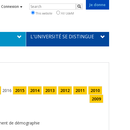
Je donne
Rechercher
Connexion
Search
This website
All UdeM
L'UNIVERSITÉ SE DISTINGUE
2016
2015
2014
2013
2012
2011
2010
2009
tement de démographie