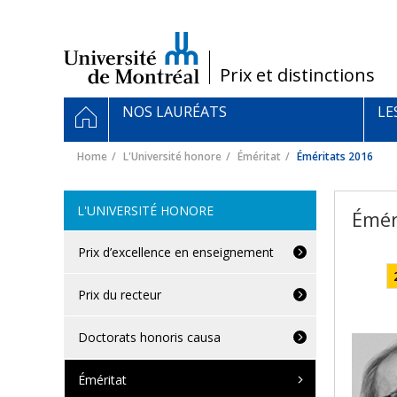
Passer
au
contenu
/
Prix et distinctions
Navigation
HOME
NOS LAURÉATS
LE
principale
Home
L'Université honore
Éméritat
Éméritats 2016
L'UNIVERSITÉ HONORE
Émér
Prix d’excellence en enseignement
Prix du recteur
Doctorats honoris causa
Éméritat