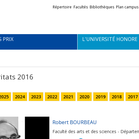
Liens
Répertoire
Facultés
Bibliothèques
Plan campus
externes
S PRIX
L'UNIVERSITÉ HONORE
itats 2016
2025
2024
2023
2022
2021
2020
2019
2018
2017
Robert BOURBEAU
Faculté des arts et des sciences - Dépar