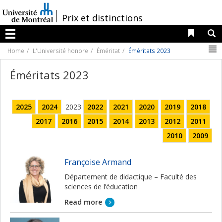
Passer
au
/
Prix et distinctions
contenu
Liens 
R
Menu
N
Home
L'Université honore
Éméritat
Éméritats 2023
Éméritats 2023
2025
2024
2023
2022
2021
2020
20
1
9
2018
2017
2016
2015
2014
2013
2012
2011
2010
2009
Françoise Armand
Département de didactique – Faculté des
sciences de l’éducation
Read more