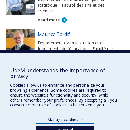
statistique – Faculté des arts et des
sciences
Read more
Maurice Tardif
Département d’administration et de
fondements de l’éducation – Faculté des
sciences de l’éducation
Read more
UdeM understands the importance of
privacy
Gilles Trudeau
Cookies allow us to enhance and personalize your
Faculté de droit
browsing experience. Some cookies are required to
ensure the website’s functionality and security, while
Read more
others remember your preferences. By accepting all, you
consent to our use of cookies to better serve you.
Manage cookies
>
Reject all