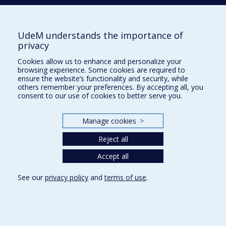
Read more
UdeM understands the importance of
Guy Van Vliet
privacy
Faculté de médecine, Département de
Cookies allow us to enhance and personalize your
pédiatrie
browsing experience. Some cookies are required to
ensure the website’s functionality and security, while
Read more
others remember your preferences. By accepting all, you
consent to our use of cookies to better serve you.
Manage cookies
>
Reject all
Prix et distinctions
Accept all
Plan du site
|
Accessibilité
See our
privacy policy
and
terms of use
.
Privacy
Terms of use
Cookie Settings
Université de