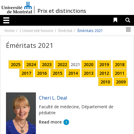
Passer
au
/
Prix et distinctions
contenu
Liens 
R
Menu
N
Home
L'Université honore
Éméritat
Éméritats 2021
Éméritats 2021
2025
2024
2023
2022
2021
2020
20
1
9
2018
2017
2016
2015
2014
2013
2012
2011
2010
2009
Cheri L. Deal
Faculté de médecine, Département de
pédiatrie
Read more