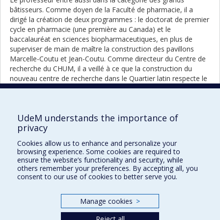
bâtisseurs. Comme doyen de la Faculté de pharmacie, il a
dirigé la création de deux programmes : le doctorat de premier
cycle en pharmacie (une première au Canada) et le
baccalauréat en sciences biopharmaceutiques, en plus de
superviser de main de maître la construction des pavillons
Marcelle-Coutu et Jean-Coutu. Comme directeur du Centre de
recherche du CHUM, il a veillé à ce que la construction du
nouveau centre de recherche dans le Quartier latin respecte le
délai et le budget établis.
Malgré ses fonctions administratives très importantes, Jacques
Turgeon n'a jamais négligé l'enseignement, même lorsqu'il
UdeM understands the importance of
occupait le poste de directeur général du CHUM. Les étudiants
privacy
lui ont remis à plusieurs reprises le Prix d'excellence en
Cookies allow us to enhance and personalize your
enseignement Servier, preuve de son engagement envers la
browsing experience. Some cookies are required to
relève.
ensure the website’s functionality and security, while
others remember your preferences. By accepting all, you
Pre
Back to full list of portraits
consent to our use of cookies to better serve you.
por
Manage cookies
>
Reject all
Prix et distinctions