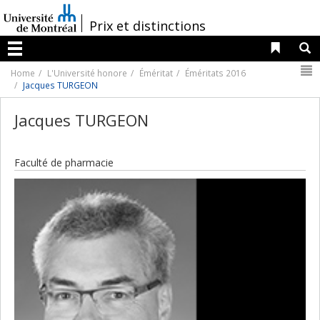
Passer
au
/
Prix et distinctions
contenu
Liens 
R
Menu
N
Home
L'Université honore
Éméritat
Éméritats 2016
Jacques TURGEON
Jacques TURGEON
Faculté de pharmacie