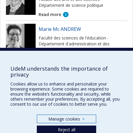
Département de science politique
Read more
Marie Mc ANDREW
Faculté des sciences de l'éducation -
Département d'administration et des
fondements de l'éducation
Read more
UdeM understands the importance of
Robert E. PRUD'HOMME
privacy
Faculté des arts et des sciences -
Cookies allow us to enhance and personalize your
Département de chimie
browsing experience. Some cookies are required to
ensure the website’s functionality and security, while
Read more
others remember your preferences. By accepting all, you
consent to our use of cookies to better serve you.
Manage cookies
>
Reject all
Prix et distinctions