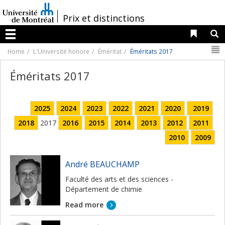
Passer
au
/
Prix et distinctions
contenu
Liens 
R
Menu
N
Home
L'Université honore
Éméritat
Éméritats 2017
Éméritats 2017
2025
2024
2023
2022
2021
2020
2019
2018
2017
2016
2015
2014
2013
2012
2011
2010
2009
André BEAUCHAMP
Faculté des arts et des sciences -
Département de chimie
Read more