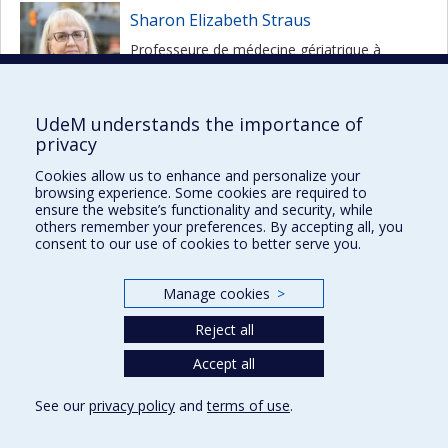
Sharon Elizabeth Straus
Professeure de médecine gériatrique à
l'Université de Toronto
Read more
UdeM understands the importance of
privacy
Stephen J. Toope
Cookies allow us to enhance and personalize your
Professeur et juriste
browsing experience. Some cookies are required to
ensure the website’s functionality and security, while
Read more
others remember your preferences. By accepting all, you
consent to our use of cookies to better serve you.
Manage cookies
>
Reject all
Prix et distinctions
Plan du site
|
Accessibilité
Accept all
See our
privacy policy
and
terms of use
.
Privacy