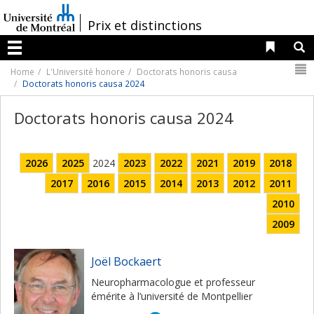
Passer
au
/
Prix et distinctions
contenu
Liens 
R
Menu
N
Home
L'Université honore
Doctorats honoris causa
Doctorats honoris causa 2024
Doctorats honoris causa 2024
2026
2025
2024
2023
2022
2021
2019
2018
2017
2016
2015
2014
2013
2012
2011
2010
2009
Joël Bockaert
Neuropharmacologue et professeur
émérite à l’université de Montpellier