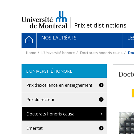
Passer
au
contenu
/
Prix et distinctions
Navigation
HOME
NOS LAURÉATS
LE
principale
Home
L'Université honore
Doctorats honoris causa
Doc
L'UNIVERSITÉ HONORE
Doct
Prix d’excellence en enseignement
Prix du recteur
Doctorats honoris causa
Éméritat