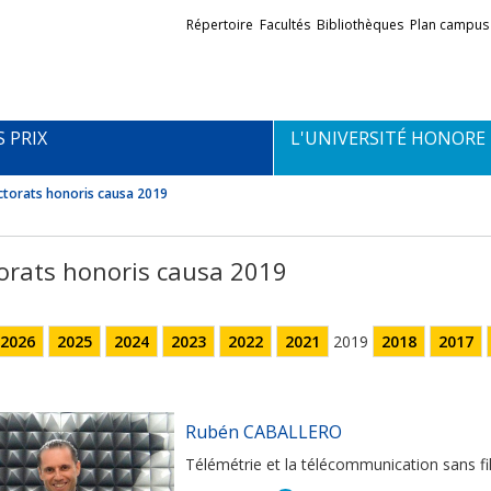
Liens
Répertoire
Facultés
Bibliothèques
Plan campus
externes
S PRIX
L'UNIVERSITÉ HONORE
torats honoris causa 2019
orats honoris causa 2019
2026
2025
2024
2023
2022
2021
2019
2018
2017
Rubén CABALLERO
Télémétrie et la télécommunication sans fi