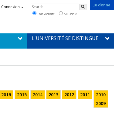
Je donne
Rechercher
Connexion
Search
This website
All UdeM
L'UNIVERSITÉ SE DISTINGUE
2016
2015
2014
2013
2012
2011
2010
2009
l