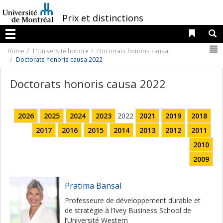
Passer
au
/
Prix et distinctions
contenu
Liens 
R
Menu
N
Home
L'Université honore
Doctorats honoris causa
Doctorats honoris causa 2022
Doctorats honoris causa 2022
2026
2025
2024
2023
2022
2021
2019
2018
2017
2016
2015
2014
2013
2012
2011
2010
2009
Pratima Bansal
Professeure de développement durable et
de stratégie à l’Ivey Business School de
l’Université Western