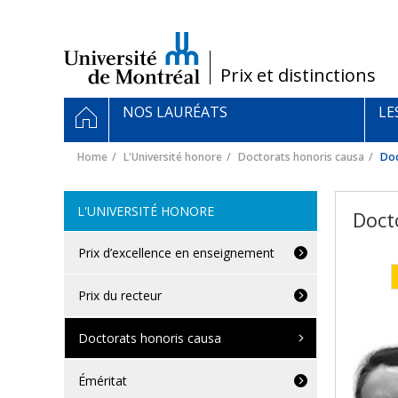
Passer
au
contenu
/
Prix et distinctions
Navigation
HOME
NOS LAURÉATS
LE
principale
Home
L'Université honore
Doctorats honoris causa
Doc
L'UNIVERSITÉ HONORE
Doct
Prix d’excellence en enseignement
Prix du recteur
Doctorats honoris causa
Éméritat