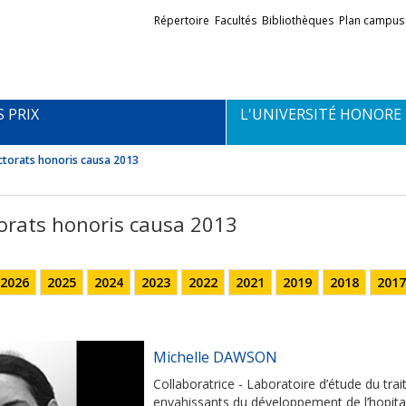
Liens
Répertoire
Facultés
Bibliothèques
Plan campus
externes
S PRIX
L'UNIVERSITÉ HONORE
torats honoris causa 2013
orats honoris causa 2013
2026
2025
2024
2023
2022
2021
2019
2018
2017
Michelle DAWSON
Collaboratrice - Laboratoire d’étude du tra
envahissants du développement de l’hopital