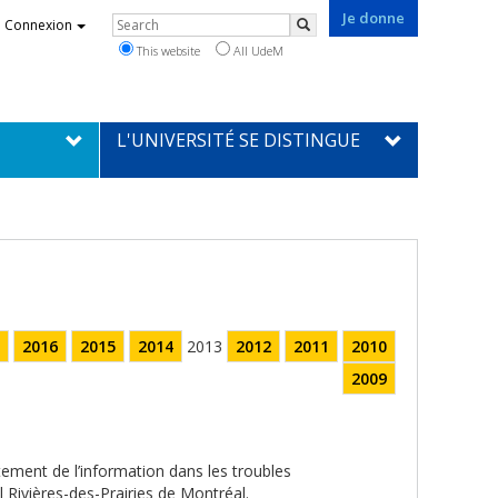
Je donne
Rechercher
Connexion
Search
This website
All UdeM
L'UNIVERSITÉ SE DISTINGUE
2016
2015
2014
2013
2012
2011
2010
2009
itement de l’information dans les troubles
 Rivières-des-Prairies de Montréal.