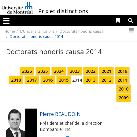
Passer
au
/
Prix et distinctions
contenu
Liens 
R
Menu
N
Home
L'Université honore
Doctorats honoris causa
Doctorats honoris causa 2014
Doctorats honoris causa 2014
2026
2025
2024
2023
2022
2021
2019
2018
2017
2016
2015
2014
2013
2012
2011
2010
2009
Pierre BEAUDOIN
Président et chef de la direction,
Bombardier Inc.