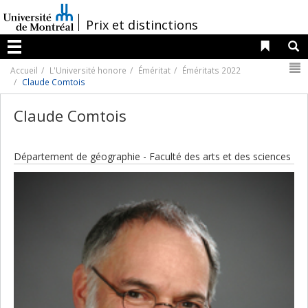
Passer
au
/
Prix et distinctions
contenu
Liens 
R
Menu
N
Accueil
L'Université honore
Éméritat
Éméritats 2022
Claude Comtois
Claude Comtois
Département de géographie - Faculté des arts et des sciences