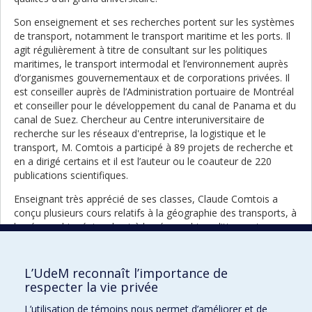
Son enseignement et ses recherches portent sur les systèmes
de transport, notamment le transport maritime et les ports. Il
agit régulièrement à titre de consultant sur les politiques
maritimes, le transport intermodal et l’environnement auprès
d’organismes gouvernementaux et de corporations privées. Il
est conseiller auprès de l’Administration portuaire de Montréal
et conseiller pour le développement du canal de Panama et du
canal de Suez. Chercheur au Centre interuniversitaire de
recherche sur les réseaux d'entreprise, la logistique et le
transport, M. Comtois a participé à 89 projets de recherche et
en a dirigé certains et il est l’auteur ou le coauteur de 220
publications scientifiques.
Enseignant très apprécié de ses classes, Claude Comtois a
conçu plusieurs cours relatifs à la géographie des transports, à
la géographie régionale et à la géographie politique, et a
encadré une cinquantaine d’étudiantes et étudiants des cycles
supérieurs. Il est coauteur du manuel universitaire
The
Geography of Transport Systems
, qui en est à sa cinquième
L’UdeM reconnaît l’importance de
édition et qui a été traduit en chinois. M. Comtois a été
respecter la vie privée
professeur invité dans plus de 15 universités à travers le
L’utilisation de témoins nous permet d’améliorer et de
monde.