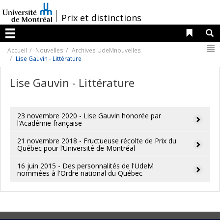
Passer
au
/
Prix et distinctions
contenu
Liens 
R
Menu
N
Accueil
Nouvelles
Archives UdeMnouvelles
Lise Gauvin - Littérature
Lise Gauvin - Littérature
23 novembre 2020 - Lise Gauvin honorée par
l’Académie française
21 novembre 2018 - Fructueuse récolte de Prix du
Québec pour l’Université de Montréal
16 juin 2015 - Des personnalités de l'UdeM
nommées à l'Ordre national du Québec